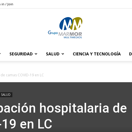
 in / Join
SEGURIDAD
SALUD
CIENCIA Y TECNOLOGÍA
D
Grupo
a de camas COVID-19 en LC
SALUD
Marmor
pación hospitalaria de
19 en LC