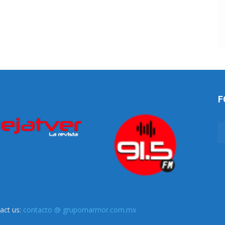
F
act us:
contacto @ grupomarmor.com.mx