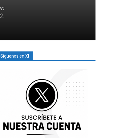
an
9.
¡Síguenos en X!