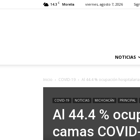
C
14.3
viernes, agosto 7, 2026
Sign
Morelia
NOTICIAS
Inicio
COVID-19
Al 44.4 % ocupación hospitalari
COVID-19
NOTICIAS
MICHOACÁN
PRINCIPAL
Al 44.4 % ocu
camas COVID-