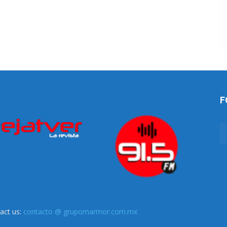
F
act us:
contacto @ grupomarmor.com.mx