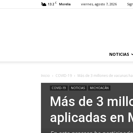
C
13.2
viernes, agosto 7, 2026
Sign
Morelia
NOTICIAS
Inicio
COVID-19
Más de 3 millones de vacunas ha
COVID-19
NOTICIAS
MICHOACÁN
Más de 3 mill
aplicadas en