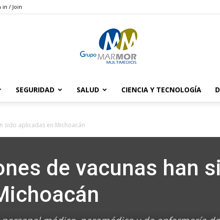
 in / Join
SEGURIDAD
SALUD
CIENCIA Y TECNOLOGÍA
D
Grupo
n sido aplicadas en Michoacán
ones de vacunas han s
Marmor
 Michoacán