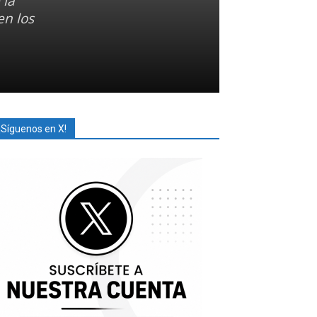
 la
en los
¡Síguenos en X!