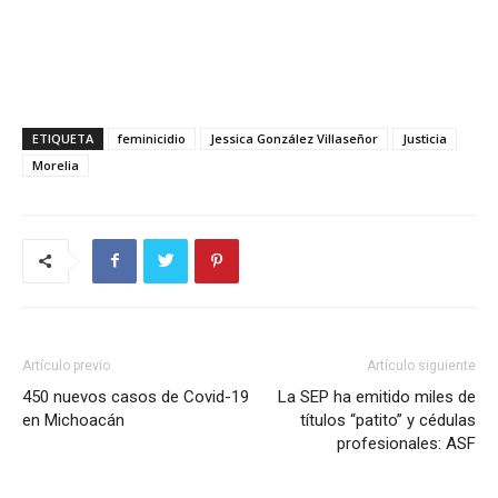
ETIQUETA
feminicidio
Jessica González Villaseñor
Justicia
Morelia
Artículo previo
Artículo siguiente
450 nuevos casos de Covid-19
La SEP ha emitido miles de
en Michoacán
títulos “patito” y cédulas
profesionales: ASF