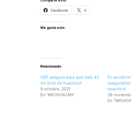
Comparte esto:
Facebook
X
Me gusta esto:
Relacionado
SSP asegura pipa que traía 40
En acción in
mil litros de huachicol
asegurados 2
9 octubre, 2021
huachicol
En "MICHOACÁN"
29 noviembr
En "MICHO