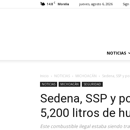
C
14.8
jueves, agosto 6, 2026
Sign 
Morelia
NOTICIAS
Inicio
NOTICIAS
MICHOACÁN
Sedena, SSP y pol
NOTICIAS
MICHOACÁN
SEGURIDAD
Sedena, SSP y po
5,200 litros de h
Este combustible ilegal estaba siendo t