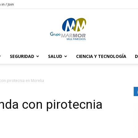
 in / Join
SEGURIDAD
SALUD
CIENCIA Y TECNOLOGÍA
D
Grupo
 con pirotecnia en Morelia
enda con pirotecnia
Marmor