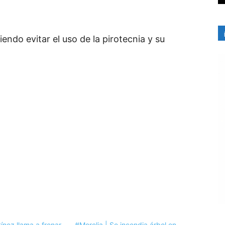
iendo evitar el uso de la pirotecnia y su
ínez llama a frenar
#Morelia | Se incendia árbol en