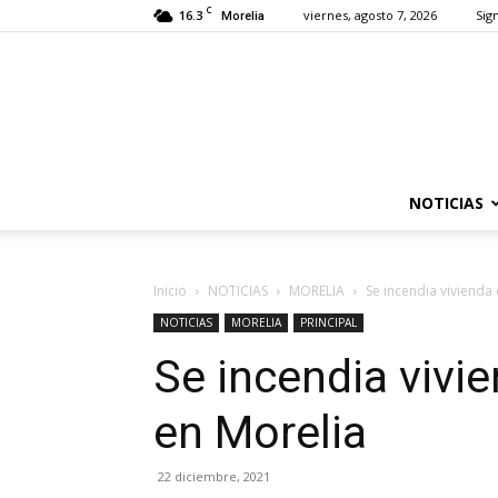
C
16.3
viernes, agosto 7, 2026
Sign
Morelia
NOTICIAS
Inicio
NOTICIAS
MORELIA
Se incendia vivienda
NOTICIAS
MORELIA
PRINCIPAL
Se incendia vivi
en Morelia
22 diciembre, 2021