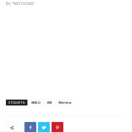
En "NOTICIAS"
ETIQUETA
AMLO
INE
Morena