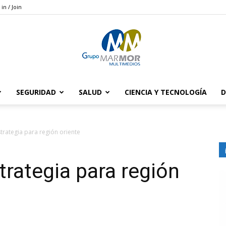
 in / Join
SEGURIDAD
SALUD
CIENCIA Y TECNOLOGÍA
D
Grupo
strategia para región oriente
trategia para región
Marmor