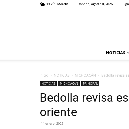
C
13.2
sábado, agosto 8, 2026
Sign
Morelia
NOTICIAS
Inicio
NOTICIAS
MICHOACÁN
Bedolla revisa e
NOTICIAS
MICHOACÁN
PRINCIPAL
Bedolla revisa es
oriente
14 enero, 2022