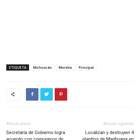
ETIQUETA
Michoacán
Morelia
Principal
Artículo previo
Artículo siguiente
Secretaría de Gobierno logra
Localizan y destruyen 4
acuerdo con comuneros de
plantíos de Marihuana en