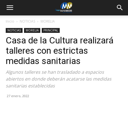
Inicio
NOTICIAS
MORELIA
NOTICIAS
MORELIA
PRINCIPAL
Casa de la Cultura realizará
talleres con estrictas
medidas sanitarias
Algunos talleres se han trasladado a espacios
abiertos en donde deberán acatarse las medidas
sanitarias establecidas
27 enero, 2022