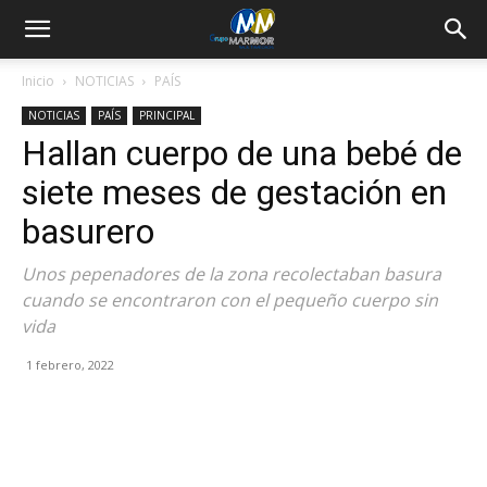
Inicio
NOTICIAS
PAÍS
NOTICIAS
PAÍS
PRINCIPAL
Hallan cuerpo de una bebé de
siete meses de gestación en
basurero
Unos pepenadores de la zona recolectaban basura
cuando se encontraron con el pequeño cuerpo sin
vida
1 febrero, 2022