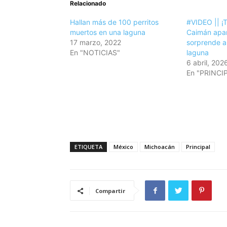
Relacionado
Hallan más de 100 perritos
#VIDEO || ¡T
muertos en una laguna
Caimán apar
17 marzo, 2022
sorprende a
En "NOTICIAS"
laguna
6 abril, 202
En "PRINCI
ETIQUETA
México
Michoacán
Principal
Compartir