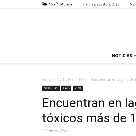
C
15.2
viernes, agosto 7, 2026
Sign
Morelia
NOTICIAS
Inicio
NOTICIAS
PAÍS
Encuentran en laguna de 
NOTICIAS
PAÍS
Viral
Encuentran en la
tóxicos más de 1
17 marzo, 2022