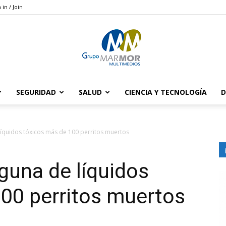
 in / Join
SEGURIDAD
SALUD
CIENCIA Y TECNOLOGÍA
D
Grupo
líquidos tóxicos más de 100 perritos muertos
guna de líquidos
Marmor
00 perritos muertos