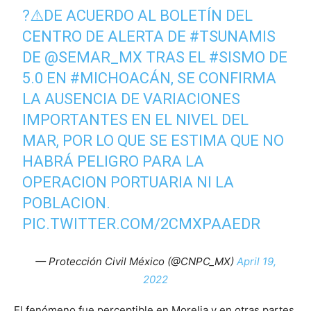
?⚠️DE ACUERDO AL BOLETÍN DEL
CENTRO DE ALERTA DE
#TSUNAMIS
DE
@SEMAR_MX
TRAS EL
#SISMO
DE
5.0 EN
#MICHOACÁN
, SE CONFIRMA
LA AUSENCIA DE VARIACIONES
IMPORTANTES EN EL NIVEL DEL
MAR, POR LO QUE SE ESTIMA QUE NO
HABRÁ PELIGRO PARA LA
OPERACION PORTUARIA NI LA
POBLACION.
PIC.TWITTER.COM/2CMXPAAEDR
— Protección Civil México (@CNPC_MX)
April 19,
2022
El fenómeno fue perceptible en Morelia y en otras partes