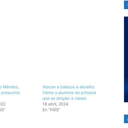
to Méndez;
Atacan a balazos a abuelito
a presuntos
frente a alumnos de primaria
que se dirigían a clases
022
18 abril, 2024
AS"
En "PAÍS"