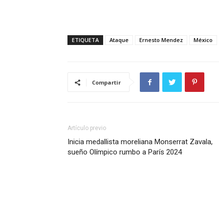
ETIQUETA
Ataque
Ernesto Mendez
México
Compartir
Artículo previo
Inicia medallista moreliana Monserrat Zavala,
sueño Olímpico rumbo a París 2024