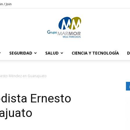
in / Join
SEGURIDAD
SALUD
CIENCIA Y TECNOLOGÍA
D
Grupo
rnesto Méndez en Guanajuato
odista Ernesto
Marmor
ajuato