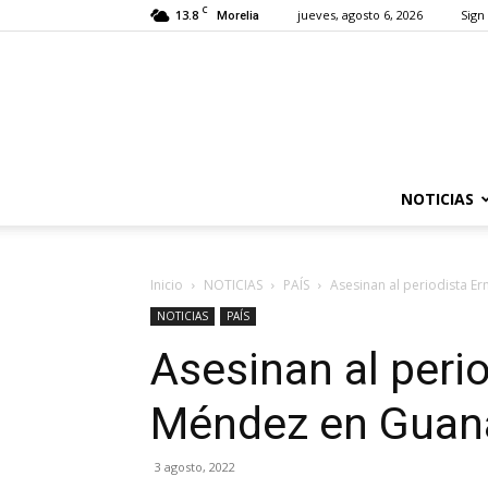
C
13.8
jueves, agosto 6, 2026
Sign 
Morelia
NOTICIAS
Inicio
NOTICIAS
PAÍS
Asesinan al periodista E
NOTICIAS
PAÍS
Asesinan al peri
Méndez en Guan
3 agosto, 2022