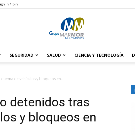
ign in / Join
SEGURIDAD
SALUD
CIENCIA Y TECNOLOGÍA
D
Grupo
 quema de vehículos y bloqueos en...
o detenidos tras
Marmor
los y bloqueos en