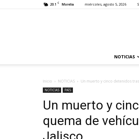
C
20.1
miércoles, agosto 5, 2026
S
Morelia
NOTICIAS
Inicio
NOTICIAS
Un muerto y cinco detenidos tras
NOTICIAS
PAÍS
Un muerto y cinc
quema de vehícu
Jalisco