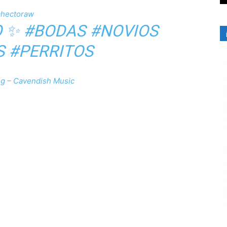
hectoraw
O ✨
#BODAS
#NOVIOS
S
#PERRITOS
g – Cavendish Music