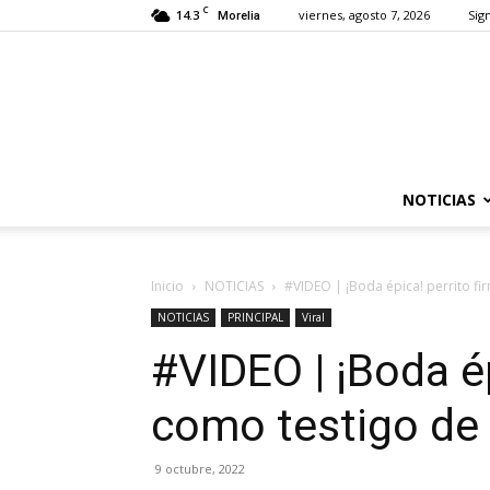
C
14.3
viernes, agosto 7, 2026
Sign
Morelia
NOTICIAS
Inicio
NOTICIAS
#VIDEO | ¡Boda épica! perrito fi
NOTICIAS
PRINCIPAL
Viral
#VIDEO | ¡Boda ép
como testigo de 
9 octubre, 2022