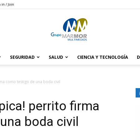
 in / Join
SEGURIDAD
SALUD
CIENCIA Y TECNOLOGÍA
D
Grupo
rma como testigo de una boda civil
ica! perrito firma
Marmor
una boda civil