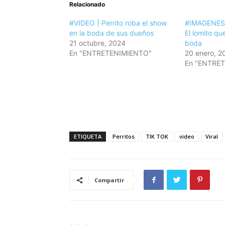
Relacionado
#VIDEO | Perrito roba el show
#IMAGENES |
en la boda de sus dueños
El lomito qu
21 octubre, 2024
boda
En "ENTRETENIMIENTO"
20 enero, 2
En "ENTRE
ETIQUETA
Perritos
TIK TOK
video
Viral
Compartir