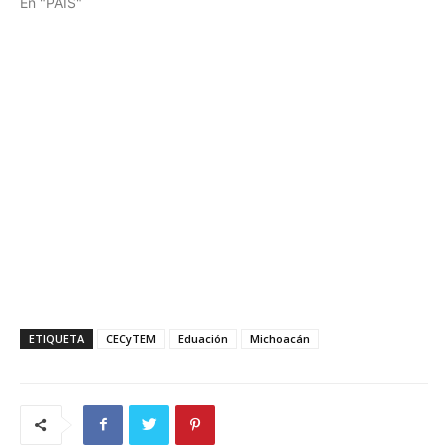
En "PAÍS"
ETIQUETA
CECyTEM
Eduación
Michoacán