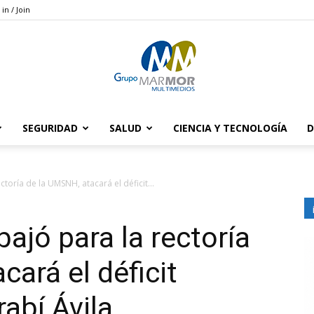
 in / Join
SEGURIDAD
SALUD
CIENCIA Y TECNOLOGÍA
D
Grupo
toría de la UMSNH, atacará el déficit...
ajó para la rectoría
Marmor
ará el déficit
abí Ávila