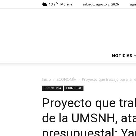
C
13.2
sábado, agosto 8, 2026
Sign
Morelia
NOTICIAS
Inicio
ECONOMÍA
Proyecto que trabajó para la rec
ECONOMÍA
PRINCIPAL
Proyecto que trab
de la UMSNH, atac
presupuestal: Yar