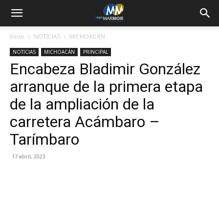
Inicio
NOTICIAS
MICHOACÁN
NOTICIAS
MICHOACÁN
PRINCIPAL
Encabeza Bladimir González
arranque de la primera etapa
de la ampliación de la
carretera Acámbaro –
Tarímbaro
17 abril, 2023