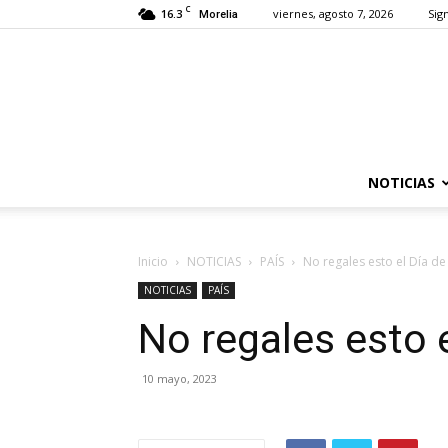
C
16.3
viernes, agosto 7, 2026
Sign
Morelia
NOTICIAS
Inicio
NOTICIAS
PAÍS
No regales esto el Día de
NOTICIAS
PAÍS
No regales esto 
10 mayo, 2023