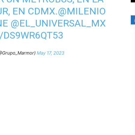
R, EN CDMX.
@MILENIO
NE
@EL_UNIVERSAL_MX
M/DS9WR6QT53
(@Grupo_Marmor)
May 17, 2023