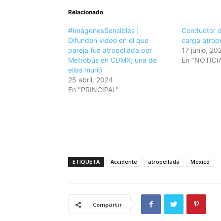
Relacionado
#ImágenesSensibles |
Conductor 
Difunden video en el que
carga atrope
pareja fue atropellada por
17 junio, 20
Metrobús en CDMX; una de
En "NOTICI
ellas murió
25 abril, 2024
En "PRINCIPAL"
ETIQUETA
Accidente
atropellada
México
Compartir