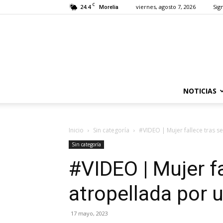
C
24.4
viernes, agosto 7, 2026
Sign
Morelia
NOTICIAS
Inicio
Sin categoría
#VIDEO | Mujer fallece tras s
Sin categoría
#VIDEO | Mujer fa
atropellada por 
17 mayo, 2023