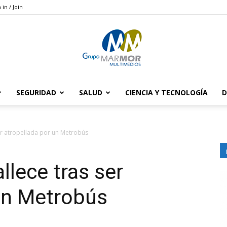
 in / Join
SEGURIDAD
SALUD
CIENCIA Y TECNOLOGÍA
D
Grupo
er atropellada por un Metrobús
llece tras ser
Marmor
un Metrobús