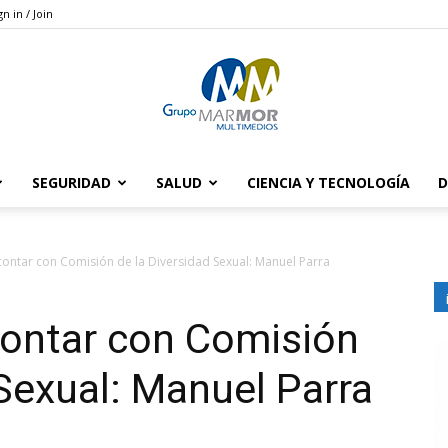
gn in / Join
SEGURIDAD
SALUD
CIENCIA Y TECNOLOGÍA
D
Grupo
ntar con Comisión de la Diversidad Sexual: Manuel Parra
ontar con Comisión
Marmor
 Sexual: Manuel Parra