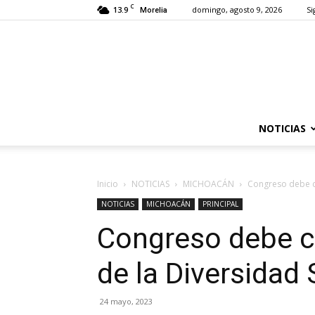
C
13.9
domingo, agosto 9, 2026
Si
Morelia
NOTICIAS
Inicio
NOTICIAS
MICHOACÁN
Congreso debe co
NOTICIAS
MICHOACÁN
PRINCIPAL
Congreso debe c
de la Diversidad
24 mayo, 2023