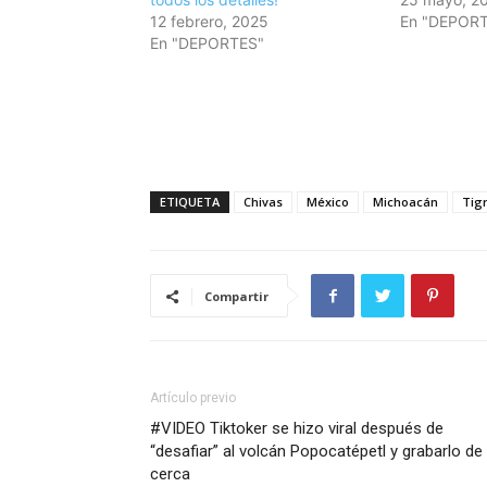
12 febrero, 2025
En "DEPOR
En "DEPORTES"
ETIQUETA
Chivas
México
Michoacán
Tig
Compartir
Artículo previo
#VIDEO Tiktoker se hizo viral después de
“desafiar” al volcán Popocatépetl y grabarlo de
cerca