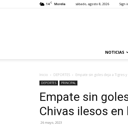
C
14
sábado, agosto 8, 2026
Sign i
Morelia
NOTICIAS
Inicio
DEPORTES
Empate sin goles deja a Tigres y C
DEPORTES
PRINCIPAL
Empate sin goles
Chivas ilesos en l
26 mayo, 2023