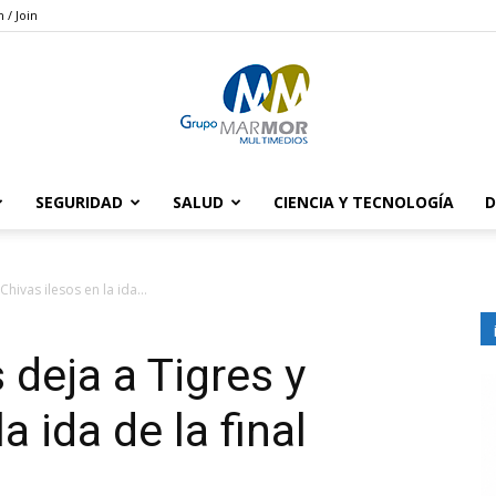
n / Join
SEGURIDAD
SALUD
CIENCIA Y TECNOLOGÍA
D
Grupo
hivas ilesos en la ida...
 deja a Tigres y
Marmor
a ida de la final