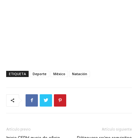
ETIQUETA
Deporte
México
Natación
Artículo previo
Artículo siguiente
Inicia CEDH queja de oficio
Pátzcuaro reúne requisitos