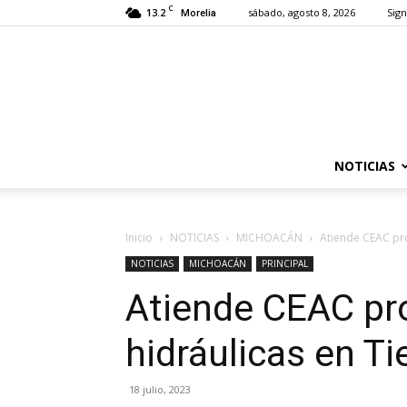
C
13.2
sábado, agosto 8, 2026
Sign
Morelia
NOTICIAS
Inicio
NOTICIAS
MICHOACÁN
Atiende CEAC pro
NOTICIAS
MICHOACÁN
PRINCIPAL
Atiende CEAC pr
hidráulicas en Ti
18 julio, 2023