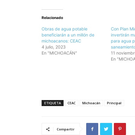
Relacionado
Obras de agua potable
Con Plan Mi
beneficiarán a un millón de
invertirán 
michoacanos: CEAC
para agua p
4 julio, 2023
saneamient
En "MICHOACÁN"
11 noviembr
En "MICHO
ETIQUETA
CEAC
Michoacán
Principal
Compartir