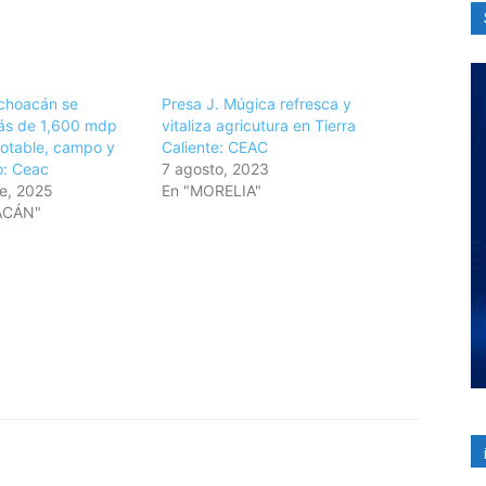
choacán se
Presa J. Múgica refresca y
más de 1,600 mdp
vitaliza agricutura en Tierra
otable, campo y
Caliente: CEAC
o: Ceac
7 agosto, 2023
e, 2025
En "MORELIA"
ACÁN"