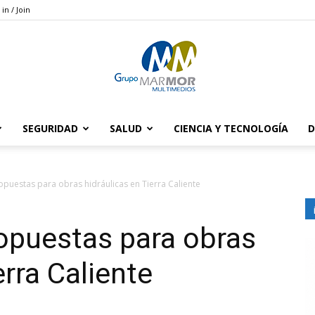
 in / Join
SEGURIDAD
SALUD
CIENCIA Y TECNOLOGÍA
D
Grupo
puestas para obras hidráulicas en Tierra Caliente
opuestas para obras
Marmor
erra Caliente