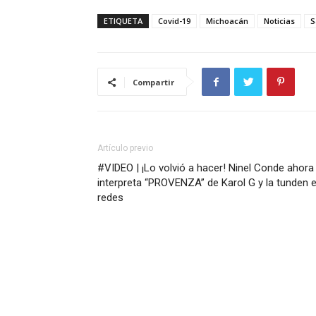
ETIQUETA
Covid-19
Michoacán
Noticias
S
Compartir
Artículo previo
#VIDEO | ¡Lo volvió a hacer! Ninel Conde ahora
interpreta “PROVENZA” de Karol G y la tunden 
redes