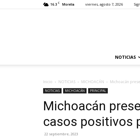
C
16.3
viernes, agosto 7, 2026
Sign
Morelia
NOTICIAS
Inicio
NOTICIAS
MICHOACÁN
Michoacán prese
NOTICIAS
MICHOACÁN
PRINCIPAL
Michoacán prese
casos positivos
22 septiembre, 2023