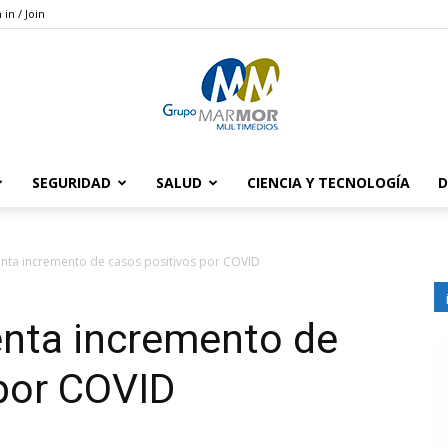
 in / Join
SEGURIDAD
SALUD
CIENCIA Y TECNOLOGÍA
D
Grupo
nta incremento de casos positivos por COVID
nta incremento de
Marmor
 por COVID