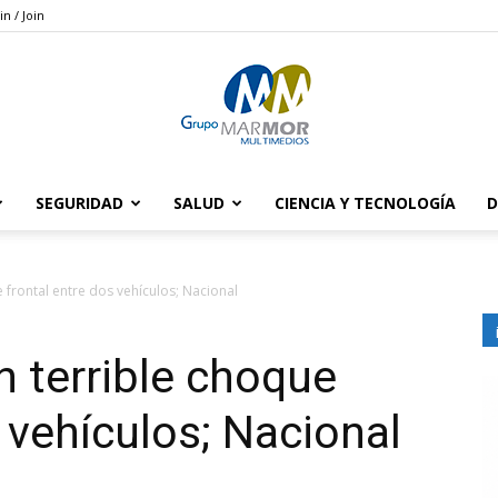
in / Join
SEGURIDAD
SALUD
CIENCIA Y TECNOLOGÍA
D
Grupo
 frontal entre dos vehículos; Nacional
n terrible choque
Marmor
 vehículos; Nacional