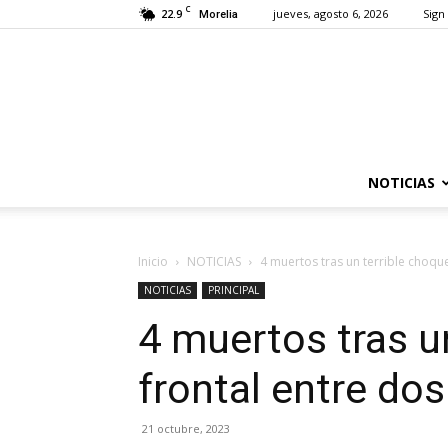
C
22.9
jueves, agosto 6, 2026
Sign 
Morelia
NOTICIAS
Inicio
NOTICIAS
4 muertos tras un terrible choque
NOTICIAS
PRINCIPAL
4 muertos tras u
frontal entre dos
21 octubre, 2023