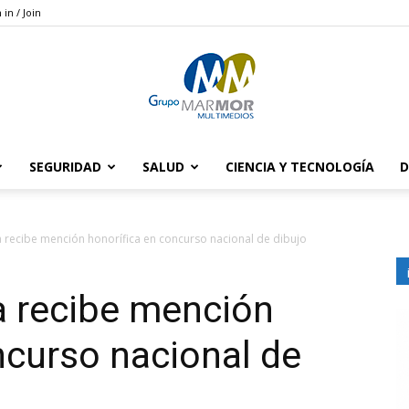
 in / Join
SEGURIDAD
SALUD
CIENCIA Y TECNOLOGÍA
D
Grupo
recibe mención honorífica en concurso nacional de dibujo
 recibe mención
Marmor
ncurso nacional de