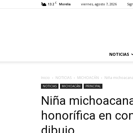
C
13.2
viernes, agosto 7, 2026
Sign
Morelia
NOTICIAS
Inicio
NOTICIAS
MICHOACÁN
Niña michoacana 
NOTICIAS
MICHOACÁN
PRINCIPAL
Niña michoacana
honorífica en co
dibujo