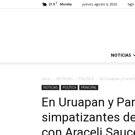
C
21.9
jueves, agosto 6, 2026
Sign 
Morelia
NOTICIAS
Inicio
NOTICIAS
POLÍTICA
En Uruapan y Paracho 
NOTICIAS
POLÍTICA
PRINCIPAL
En Uruapan y Par
simpatizantes del
con Araceli Sau