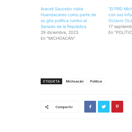
Araceli Saucedo visita
“El PRD Mic
Huandacareo como parte de
con sus info
su gira política rumbo al
Octavio Oc
Senado de la República
17 septiemb
29 diciembre, 2023
En "POLÍTI
En "MICHOACÁN"
ETIQUETA
Michoacán
Política
Compartir