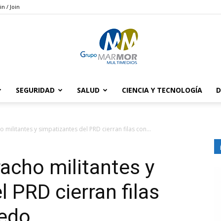
in / Join
SEGURIDAD
SALUD
CIENCIA Y TECNOLOGÍA
D
Grupo
militantes y simpatizantes del PRD cierran filas con...
acho militantes y
Marmor
 PRD cierran filas
cedo