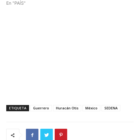
En "PAÍS"
ETIQUETA
Guerrero
Huracán Otis
México
SEDENA