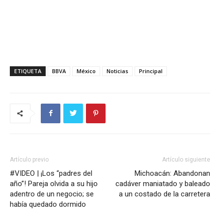
ETIQUETA
BBVA
México
Noticias
Principal
Artículo previo
Artículo siguiente
#VIDEO | ¡Los “padres del
Michoacán: Abandonan
año”! Pareja olvida a su hijo
cadáver maniatado y baleado
adentro de un negocio; se
a un costado de la carretera
había quedado dormido