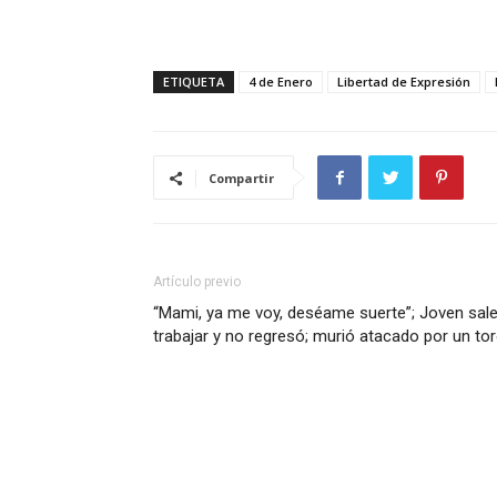
ETIQUETA
4 de Enero
Libertad de Expresión
Compartir
Artículo previo
“Mami, ya me voy, deséame suerte”; Joven sale
trabajar y no regresó; murió atacado por un to