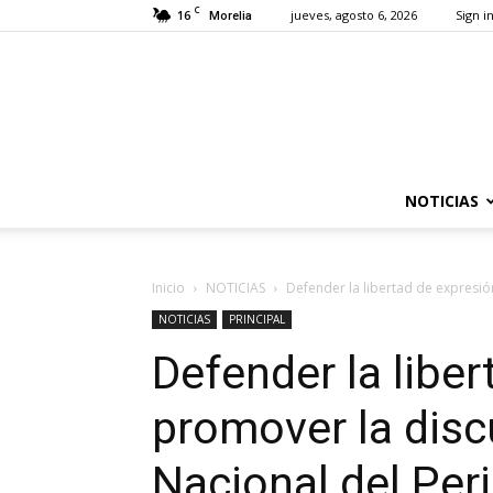
C
16
jueves, agosto 6, 2026
Sign in
Morelia
NOTICIAS
Inicio
NOTICIAS
Defender la libertad de expresión
NOTICIAS
PRINCIPAL
Defender la liber
promover la disc
Nacional del Per