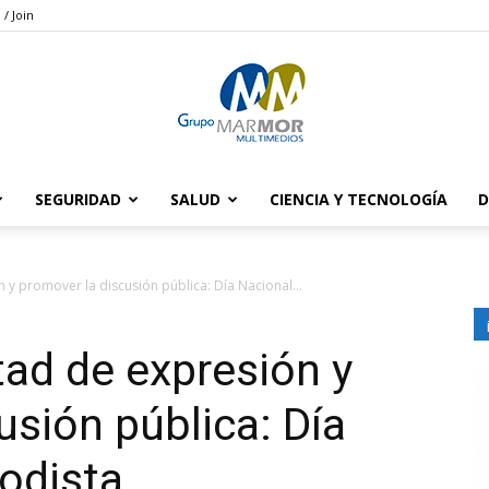
 / Join
SEGURIDAD
SALUD
CIENCIA Y TECNOLOGÍA
D
Grupo
 y promover la discusión pública: Día Nacional...
tad de expresión y
Marmor
usión pública: Día
iodista