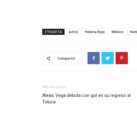
ETIQUETA
actriz
Helena Rojo
México
Noti
Compartir
Artículo previo
Alexis Vega debuta con gol en su regreso al
Toluca