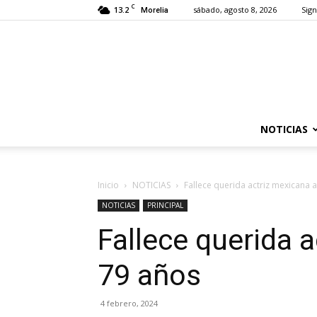
C
13.2
sábado, agosto 8, 2026
Sign
Morelia
NOTICIAS
Inicio
NOTICIAS
Fallece querida actriz mexicana 
NOTICIAS
PRINCIPAL
Fallece querida 
79 años
4 febrero, 2024