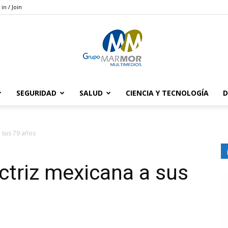
 in / Join
SEGURIDAD
SALUD
CIENCIA Y TECNOLOGÍA
D
Grupo
a sus 79 años
actriz mexicana a sus
Marmor