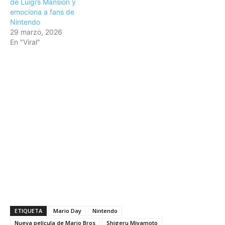
de Luigi’s Mansion y
emociona a fans de
Nintendo
29 marzo, 2026
En "Viral"
ETIQUETA
Mario Day
Nintendo
Nueva película de Mario Bros
Shigeru Miyamoto