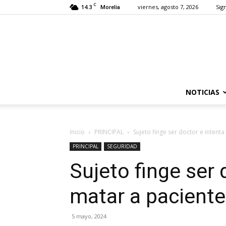
C
14.3
viernes, agosto 7, 2026
Sign
Morelia
NOTICIAS
Inicio
PRINCIPAL
Sujeto finge ser doctor e intent
PRINCIPAL
SEGURIDAD
Sujeto finge ser 
matar a paciente
5 mayo, 2024