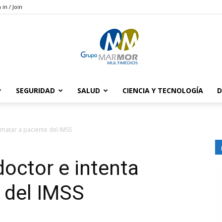
 in / Join
SEGURIDAD
SALUD
CIENCIA Y TECNOLOGÍA
D
Grupo
a matar a paciente del IMSS
doctor e intenta
Marmor
 del IMSS