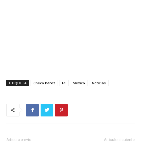
ETIQUETA
Checo Pérez
F1
México
Noticias
Artículo previo
Artículo siguiente