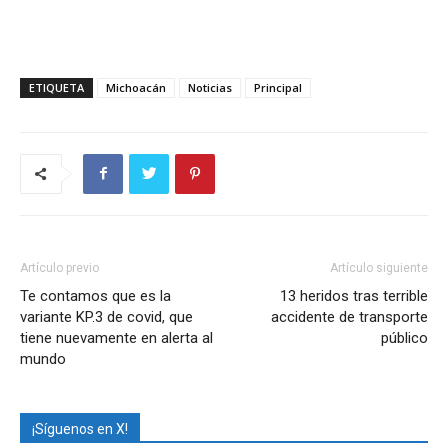
ETIQUETA
Michoacán
Noticias
Principal
Artículo previo
Artículo siguiente
Te contamos que es la
13 heridos tras terrible
variante KP.3 de covid, que
accidente de transporte
tiene nuevamente en alerta al
público
mundo
¡Síguenos en X!