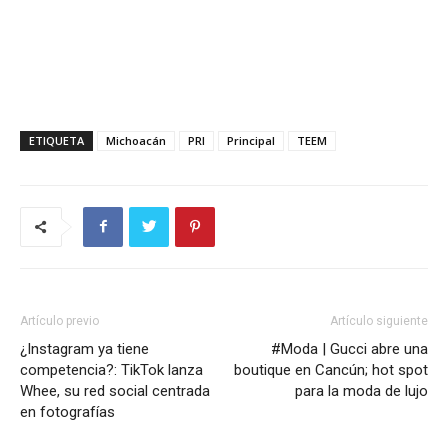
ETIQUETA
Michoacán
PRI
Principal
TEEM
Artículo previo
Artículo siguiente
¿Instagram ya tiene
#Moda | Gucci abre una
competencia?: TikTok lanza
boutique en Cancún; hot spot
Whee, su red social centrada
para la moda de lujo
en fotografías