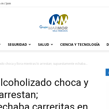
 in / Join
SEGURIDAD
SALUD
CIENCIA Y TECNOLOGÍA
D
Grupo
ado choca y llora mientras lo arrestan; supuestamente echaba...
lcoholizado choca y
Marmor
 arrestan;
chaba carreritas en