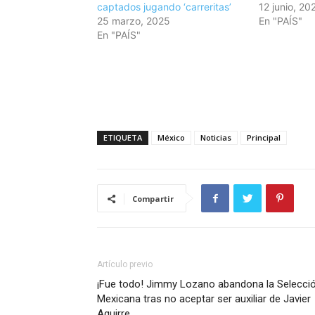
captados jugando ‘carreritas’
12 junio, 20
25 marzo, 2025
En "PAÍS"
En "PAÍS"
ETIQUETA
México
Noticias
Principal
Compartir
Artículo previo
¡Fue todo! Jimmy Lozano abandona la Selecci
Mexicana tras no aceptar ser auxiliar de Javier
Aguirre