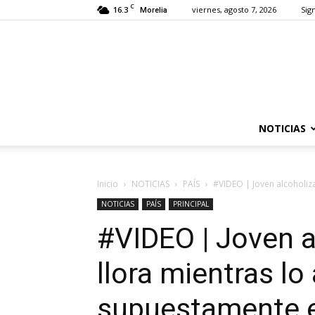
C
16.3
viernes, agosto 7, 2026
Sign
Morelia
NOTICIAS
Inicio
NOTICIAS
PAÍS
#VIDEO | Joven alcoholiz
NOTICIAS
PAÍS
PRINCIPAL
#VIDEO | Joven a
llora mientras lo
supuestamente e