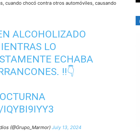
las, cuando chocó contra otros automóviles, causando
EN ALCOHOLIZADO
IENTRAS LO
ESTAMENTE ECHABA
RRANCONES. ‼👇
NOCTURNA
IQYBI9IYY3
dios (@Grupo_Marmor)
July 13, 2024