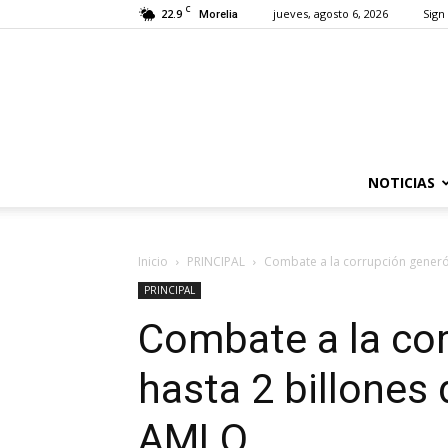
C
22.9
jueves, agosto 6, 2026
Sign 
Morelia
NOTICIAS
Inicio
PRINCIPAL
Combate a la corrupción generó
PRINCIPAL
Combate a la co
hasta 2 billones
AMLO