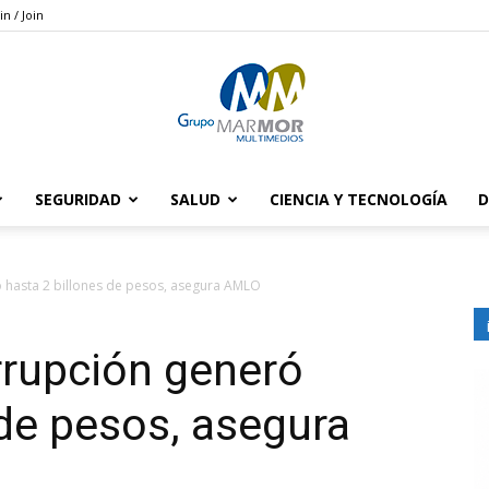
in / Join
SEGURIDAD
SALUD
CIENCIA Y TECNOLOGÍA
D
Grupo
 hasta 2 billones de pesos, asegura AMLO
rrupción generó
Marmor
 de pesos, asegura