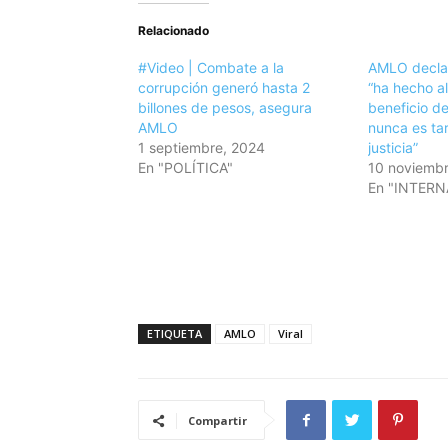
Relacionado
#Video | Combate a la
AMLO decla
corrupción generó hasta 2
“ha hecho al
billones de pesos, asegura
beneficio de
AMLO
nunca es ta
1 septiembre, 2024
justicia”
En "POLÍTICA"
10 noviembr
En "INTER
ETIQUETA
AMLO
Viral
Compartir