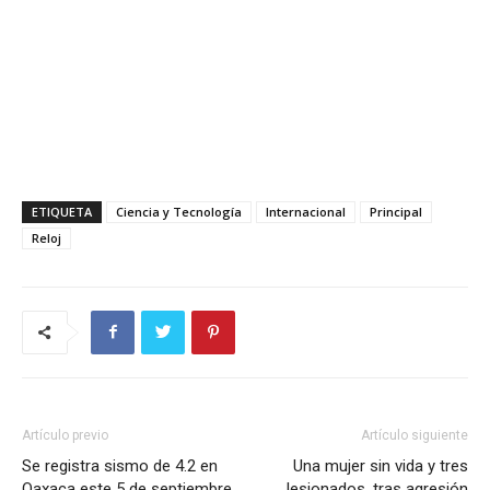
ETIQUETA
Ciencia y Tecnología
Internacional
Principal
Reloj
Artículo previo
Artículo siguiente
Se registra sismo de 4.2 en
Una mujer sin vida y tres
Oaxaca este 5 de septiembre
lesionados, tras agresión