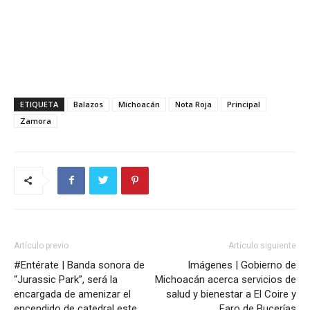
ETIQUETA
Balazos
Michoacán
Nota Roja
Principal
Zamora
Artículo previo
Artículo siguiente
#Entérate | Banda sonora de
Imágenes | Gobierno de
“Jurassic Park”, será la
Michoacán acerca servicios de
encargada de amenizar el
salud y bienestar a El Coire y
encendido de catedral este
Faro de Bucerías