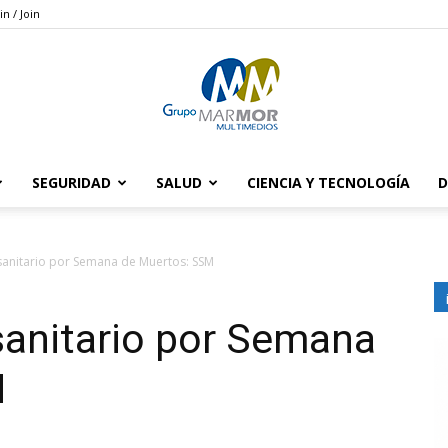
in / Join
SEGURIDAD
SALUD
CIENCIA Y TECNOLOGÍA
D
Grupo
 sanitario por Semana de Muertos: SSM
 sanitario por Semana
Marmor
M