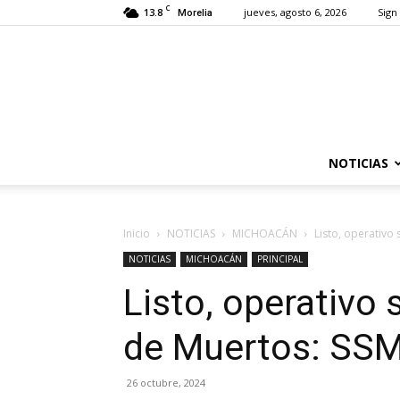
C
13.8
jueves, agosto 6, 2026
Sign 
Morelia
NOTICIAS
Inicio
NOTICIAS
MICHOACÁN
Listo, operativo
NOTICIAS
MICHOACÁN
PRINCIPAL
Listo, operativo
de Muertos: SS
26 octubre, 2024