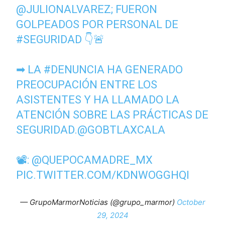
@JULIONALVAREZ
; FUERON
GOLPEADOS POR PERSONAL DE
#SEGURIDAD
👇🚨
➡ LA
#DENUNCIA
HA GENERADO
PREOCUPACIÓN ENTRE LOS
ASISTENTES Y HA LLAMADO LA
ATENCIÓN SOBRE LAS PRÁCTICAS DE
SEGURIDAD.
@GOBTLAXCALA
📽:
@QUEPOCAMADRE_MX
PIC.TWITTER.COM/KDNWOGGHQI
— GrupoMarmorNoticias (@grupo_marmor)
October
29, 2024