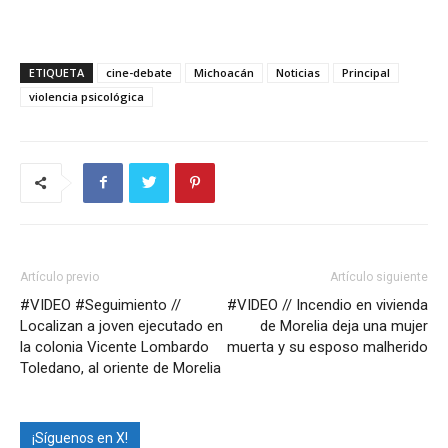
ETIQUETA
cine-debate
Michoacán
Noticias
Principal
violencia psicológica
Artículo previo
Artículo siguiente
#VIDEO #Seguimiento //
#VIDEO // Incendio en vivienda
Localizan a joven ejecutado en
de Morelia deja una mujer
la colonia Vicente Lombardo
muerta y su esposo malherido
Toledano, al oriente de Morelia
¡Síguenos en X!