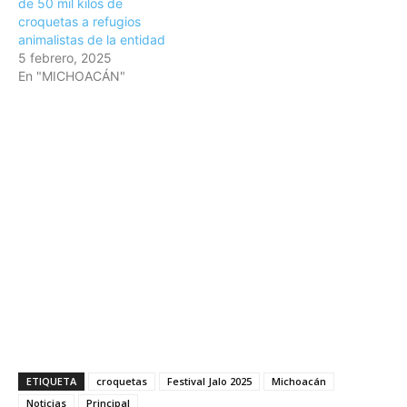
de 50 mil kilos de
croquetas a refugios
animalistas de la entidad
5 febrero, 2025
En "MICHOACÁN"
ETIQUETA
croquetas
Festival Jalo 2025
Michoacán
Noticias
Principal