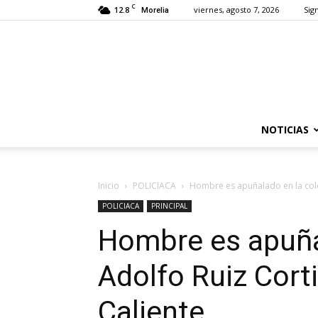
C
12.8
viernes, agosto 7, 2026
Sign
Morelia
NOTICIAS
Inicio
POLICIACA
Hombre es apuñalado en la colon
POLICIACA
PRINCIPAL
Hombre es apuña
Adolfo Ruiz Corti
Caliente