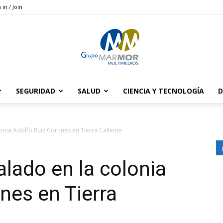
 in / Join
SEGURIDAD
SALUD
CIENCIA Y TECNOLOGÍA
D
Grupo
ia Adolfo Ruiz Cortines en Tierra Caliente
lado en la colonia
Marmor
nes en Tierra