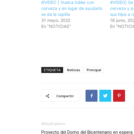
#VIDEO | Vuelca tráiler con
#VIDEO| Se v
cerveza y en lugar de ayudarlo
cerveza y 
se da la rapiña
sus hijos a
31 mayo, 2022
18 junio, 20
En "NOTICIAS"
En "NOTICI
ETIQUETA
Noticias
Principal
Compartir
Artículo previo
Proyecto del Domo del Bicentenario en espera