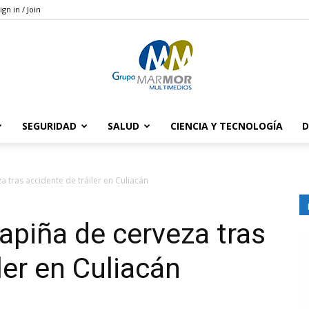
ign in / Join
SEGURIDAD
SALUD
CIENCIA Y TECNOLOGÍA
D
Grupo
 tras accidente de tráiler en Culiacán
apiña de cerveza tras
Marmor
ler en Culiacán