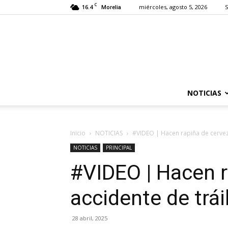
C
16.4
miércoles, agosto 5, 2026
S
Morelia
NOTICIAS
Inicio
NOTICIAS
#VIDEO | Hacen rapiña de cerveza
NOTICIAS
PRINCIPAL
#VIDEO | Hacen r
accidente de trái
28 abril, 2025