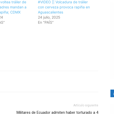
oltea tráiler de
#VIDEO || Volcadura de tráiler
padres mandan a
con cerveza provoca rapiña en
 rapiña; CDMX
Aguascalientes
24
24 julio, 2025
AS"
En "PAÍS"
Artículo siguiente
Militares de Ecuador admiten haber torturado a 4