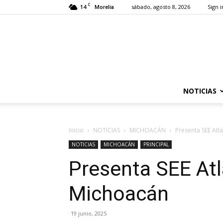
C
14
sábado, agosto 8, 2026
Sign i
Morelia
NOTICIAS
Inicio
NOTICIAS
MICHOACÁN
Presenta SEE At
NOTICIAS
MICHOACÁN
PRINCIPAL
Presenta SEE At
Michoacán
19 junio, 2025