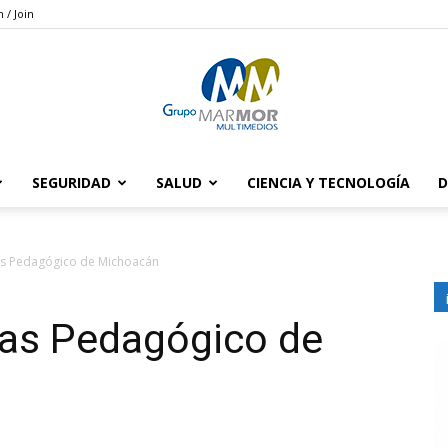
n / Join
SEGURIDAD
SALUD
CIENCIA Y TECNOLOGÍA
D
Grupo
las Pedagógico de Michoacán
las Pedagógico de
Marmor