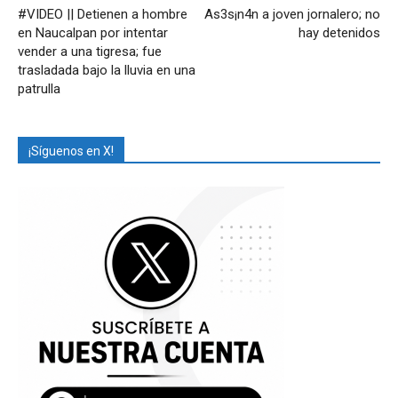
#VIDEO || Detienen a hombre
As3s¡n4n a joven jornalero; no
en Naucalpan por intentar
hay detenidos
vender a una tigresa; fue
trasladada bajo la lluvia en una
patrulla
¡Síguenos en X!