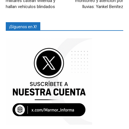
militares catean vivienda y
monitoreo y atención por
hallan vehículos blindados
lluvias: Yankel Benítez
¡Síguenos en X!