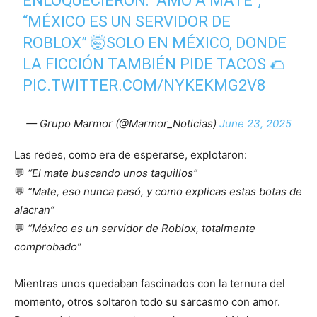
ENLOQUECIERON: “AMO A MATE”,
“MÉXICO ES UN SERVIDOR DE
ROBLOX” 🤯SOLO EN MÉXICO, DONDE
LA FICCIÓN TAMBIÉN PIDE TACOS 🌮
PIC.TWITTER.COM/NYKEKMG2V8
— Grupo Marmor (@Marmor_Noticias)
June 23, 2025
Las redes, como era de esperarse, explotaron:
💬
“El mate buscando unos taquillos”
💬
“Mate, eso nunca pasó, y como explicas estas botas de
alacran”
💬
“México es un servidor de Roblox, totalmente
comprobado”
Mientras unos quedaban fascinados con la ternura del
momento, otros soltaron todo su sarcasmo con amor.